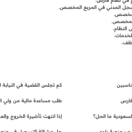
في نظام فارس:
سجل المدني في المربع المخصص.
المخصص.
 المخصص.
 النظام.
لخدمات.
وظف.
حاسبين
كم تجلس القضية في النيابة العا
فارس
طلب مساعدة مالية من ولي العه
سعودية ما الحل؟
إذا انتهت تأشيرة الخروج والع
 عبر منصة بلدي
حل مشكلة التسجيل في منص