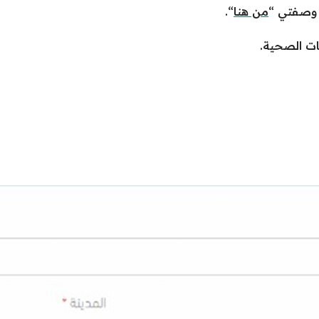
 وصفتي “
من هنا
“.
ت الصحية.