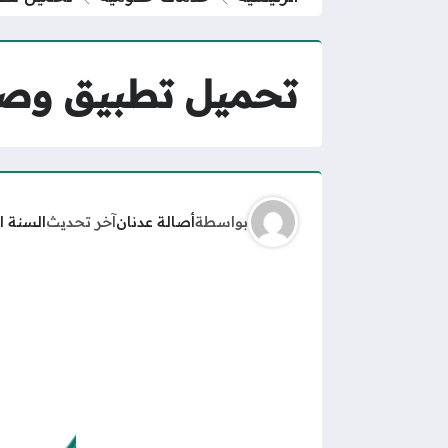
تحميل تطبيق وصفتي wasfaty.sa وز
بواسطة
أصالة عدنان
آخر تحديث
السنة ا