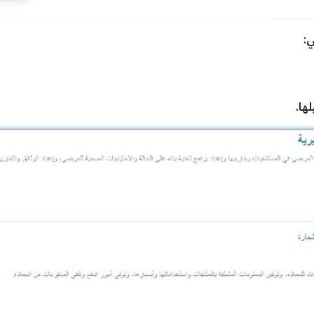
ي:
ها.