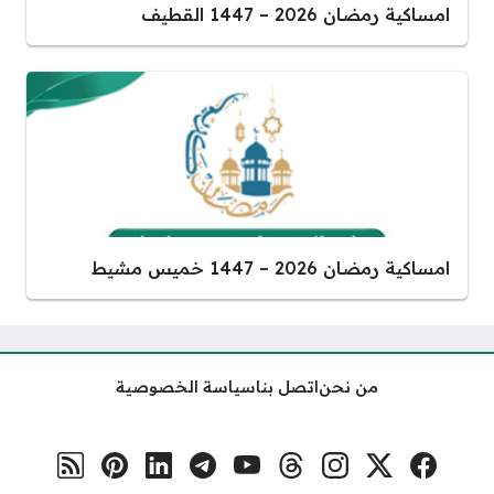
امساكية رمضان 2026 – 1447 القطيف
امساكية رمضان 2026 – 1447 خميس مشيط
من نحن
اتصل بنا
سياسة الخصوصية
فيسبوك
منصة إكس
إنستغرام
ثريدس
يوتيوب
تلغرام
لينكد إن
بنترست
رابط RSS
مواقع التواصل