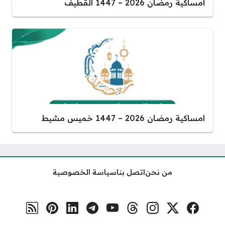
امساكية رمضان 2026 – 1447 القطيف
امساكية رمضان 2026 – 1447 خميس مشيط
من نحن
اتصل بنا
سياسة الخصوصية
فيسبوك
منصة إكس
إنستغرام
ثريدس
يوتيوب
تلغرام
لينكد إن
بنترست
رابط RSS
مواقع التواصل