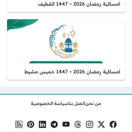
امساكية رمضان 2026 – 1447 القطيف
امساكية رمضان 2026 – 1447 خميس مشيط
من نحن
اتصل بنا
سياسة الخصوصية
فيسبوك
منصة إكس
إنستغرام
ثريدس
يوتيوب
تلغرام
لينكد إن
بنترست
رابط RSS
مواقع التواصل