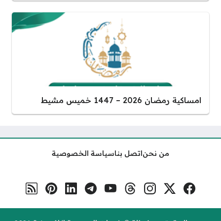
امساكية رمضان 2026 – 1447 خميس مشيط
من نحن
اتصل بنا
سياسة الخصوصية
فيسبوك
منصة إكس
إنستغرام
ثريدس
يوتيوب
تلغرام
لينكد إن
بنترست
رابط RSS
مواقع التواصل