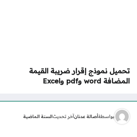
تحميل نموذج إقرار ضريبة القيمة
المضافة word وpdf وExcel
بواسطة
أصالة عدنان
آخر تحديث
السنة الماضية