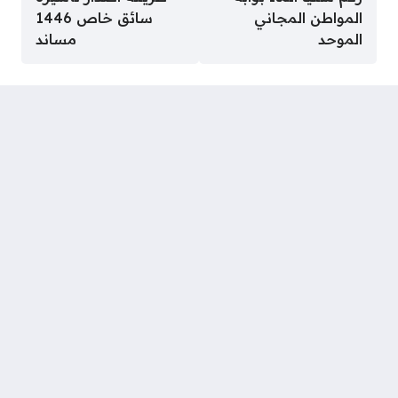
المواطن المجاني
سائق خاص 1446
الموحد
مساند