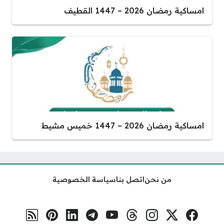
امساكية رمضان 2026 – 1447 القطيف
امساكية رمضان 2026 – 1447 خميس مشيط
من نحن
اتصل بنا
سياسة الخصوصية
فيسبوك
منصة إكس
إنستغرام
ثريدس
يوتيوب
تلغرام
لينكد إن
بنترست
رابط RSS
مواقع التواصل