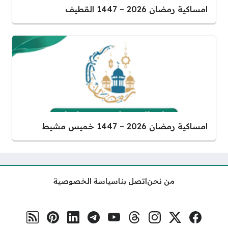
امساكية رمضان 2026 – 1447 القطيف
امساكية رمضان 2026 – 1447 خميس مشيط
من نحن
اتصل بنا
سياسة الخصوصية
فيسبوك
منصة إكس
إنستغرام
ثريدس
يوتيوب
تلغرام
لينكد إن
بنترست
رابط RSS
مواقع التواصل