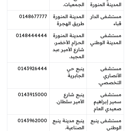
المدينة المنورة
الجمعيات.
مستشفى الدار
المدينة المنورة
0148677777
قباء
طريق الهجرة
مستشفى
المدينة المنورة
0148444444
المدينة الوطني
الحزام الأخضر،
شارع الأمير عبد
المجيد.
مستشفى
ينبع حي
0143926444
الأنصاري
الجابرية
التخصصي.
مستشفى
ينبع شارع
0143915000
سمير إبراهيم
الأمير سلطان.
صعيدي العام
مستشفى ينبع
ينبع مدينة ينبع
0143962000
الوطني
الصناعية.