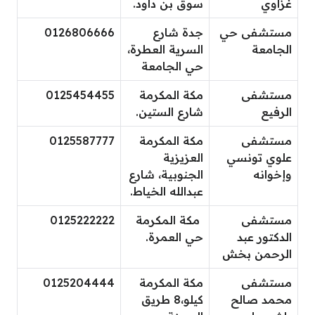
غزاوي
سوق بن داود.
مستشفى حي
جدة شارع
0126806666
الجامعة
السرية العطرة،
حي الجامعة
مستشفى
مكة المكرمة
0125454455
الرفيع
شارع الستين.
مستشفى
مكة المكرمة
0125587777
علوي تونسي
العزيزية
وإخوانه
الجنوبية، شارع
عبدالله الخياط.
مستشفى
مكة المكرمة
0125222222
الدكتور عبد
حي العمرة.
الرحمن بخش
مستشفى
مكة المكرمة
0125204444
محمد صالح
كيلو،8 طريق