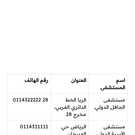
اسم
العنوان
رقم الهاتف
المستشفى
مستشفى
الريا الخط
28 0114322222
الجافل الدولي.
الدائري الغربي،
مخرج 28
مستشفى
الرياض حي
0114311111
الأسرة الدولي
العريجان