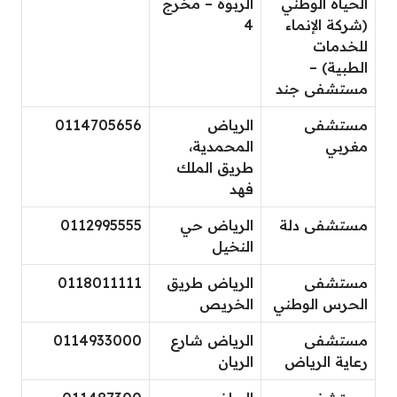
الحياة الوطني
الربوة – مخرج
(شركة الإنماء
4
للخدمات
الطبية) –
مستشفى جند
مستشفى
الرياض
0114705656
مغربي
المحمدية،
طريق الملك
فهد
مستشفى دلة
الرياض حي
0112995555
النخيل
مستشفى
الرياض طريق
0118011111
الحرس الوطني
الخريص
مستشفى
الرياض شارع
0114933000
رعاية الرياض
الريان