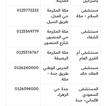
باشرحيل
المدينة.
مستشفى
مكة المكرمة
0125772222
السلام – مكة
حي العدل،
طريق السيل.
مستشفى
مكة المكرمة
0125369779
الشفاء
حي المنصور،
شارع المنصور.
مستشفى أم
مكة المكرمة
0125376767
القرى العام
الرصيفة
مستشفى
الحرس الوطني
0126240000
الملك خالد
طريق جدة –
مكة.
المستشفى
جدة حي
0126394000
السعودي
الزهراء
الألماني- جدة