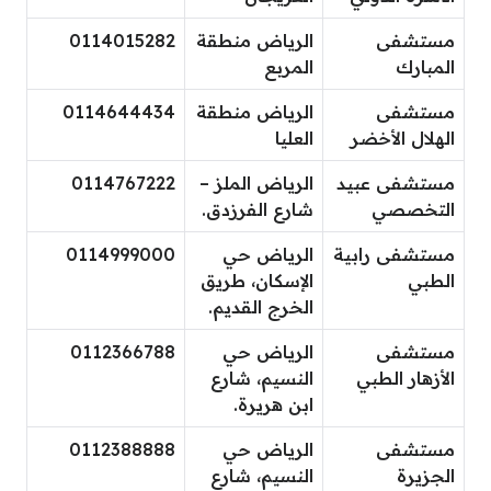
مستشفى
الرياض منطقة
0114015282
المبارك
المربع
مستشفى
الرياض منطقة
0114644434
الهلال الأخضر
العليا
مستشفى عبيد
الرياض الملز –
0114767222
التخصصي
شارع الفرزدق.
مستشفى رابية
الرياض حي
0114999000
الطبي
الإسكان، طريق
الخرج القديم.
مستشفى
الرياض حي
0112366788
الأزهار الطبي
النسيم، شارع
ابن هريرة.
مستشفى
الرياض حي
0112388888
الجزيرة
النسيم، شارع