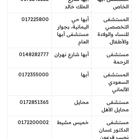
الخاص
الملك خالد
المستشفى
أبها حي
017225800
التخصصي
اليمانية، بجوار
للنساء والولادة
مستشفى أبها
والأطفال
العام
مستشفى
أبها شارع نهران
0148282777
الرحمة
المستشفى
أبها
0172355000
السعودي
الألماني
مستشفى
محايل
0172851365
محايل الأهل
مستشفى
خميس مشيط
0172200002
الدكتور غسان
نجيب فرعون