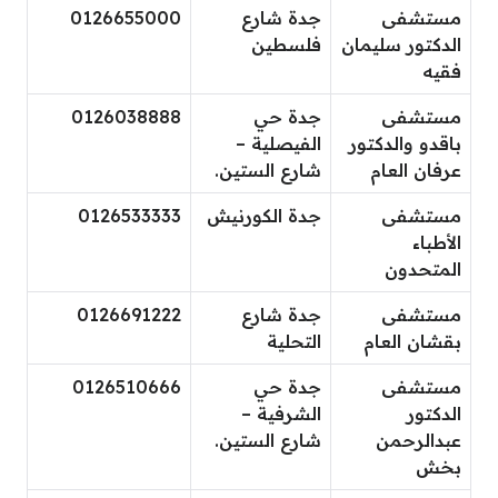
مستشفى
جدة شارع
0126655000
الدكتور سليمان
فلسطين
فقيه
مستشفى
جدة حي
0126038888
باقدو والدكتور
الفيصلية –
عرفان العام
شارع الستين.
مستشفى
جدة الكورنيش
0126533333
الأطباء
المتحدون
مستشفى
جدة شارع
0126691222
بقشان العام
التحلية
مستشفى
جدة حي
0126510666
الدكتور
الشرفية –
عبدالرحمن
شارع الستين.
بخش