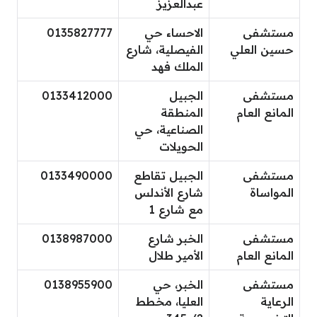
عبدالعزيز
مستشفى
الاحساء حي
0135827777
حسين العلي
الفيصلية، شارع
الملك فهد
مستشفى
الجبيل
0133412000
المانع العام
المنطقة
الصناعية، حي
الحويلات
مستشفى
الجبيل تقاطع
0133490000
المواساة
شارع الأندلس
مع شارع 1
مستشفى
الخبر شارع
0138987000
المانع العام
الأمير طلال
مستشفى
الخبر، حي
0138955900
الرعاية
العليا، مخطط