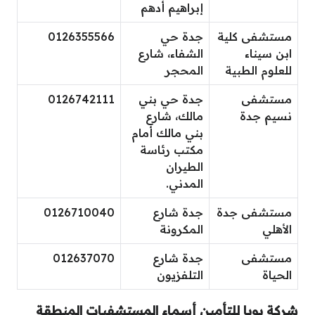
إبراهيم أدهم
مستشفى كلية
جدة حي
0126355566
ابن سيناء
الشفاء، شارع
للعلوم الطبية
المحجر
مستشفى
جدة حي بني
0126742111
نسيم جدة
مالك، شارع
بني مالك أمام
مكتب رئاسة
الطيران
المدني.
مستشفى جدة
جدة شارع
0126710040
الأهلي
المكرونة
مستشفى
جدة شارع
012637070
الحياة
التلفزيون
شركة بوبا للتأمين أسماء المستشفيات المنطقة