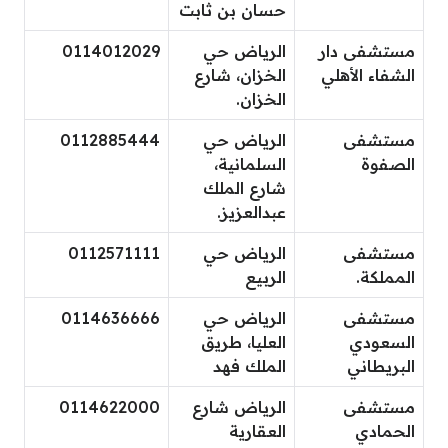
حسان بن ثابت
مستشفى دار
الرياض حي
0114012029
الشفاء الأهلي
الخزان، شارع
الخزان.
مستشفى
الرياض حي
0112885444
الصفوة
السلمانية،
شارع الملك
عبدالعزيز.
مستشفى
الرياض حي
0112571111
المملكة.
الربيع
مستشفى
الرياض حي
0114636666
السعودي
العليا، طريق
البريطاني
الملك فهد
مستشفى
الرياض شارع
0114622000
الحمادي
العقارية