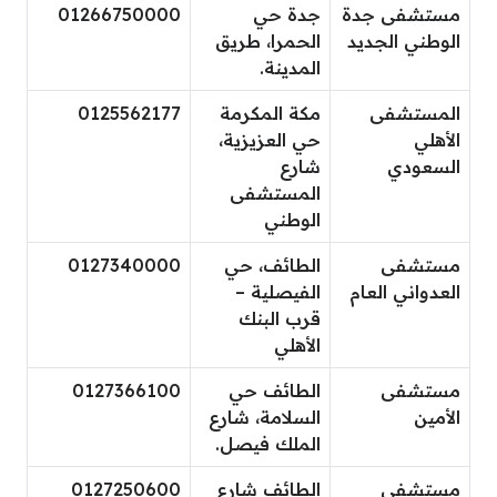
مستشفى جدة
جدة حي
01266750000
الوطني الجديد
الحمرا، طريق
المدينة.
المستشفى
مكة المكرمة
0125562177
الأهلي
حي العزيزية،
السعودي
شارع
المستشفى
الوطني
مستشفى
الطائف، حي
0127340000
العدواني العام
الفيصلية –
قرب البنك
الأهلي
مستشفى
الطائف حي
0127366100
الأمين
السلامة، شارع
الملك فيصل.
مستشفى
الطائف شارع
0127250600