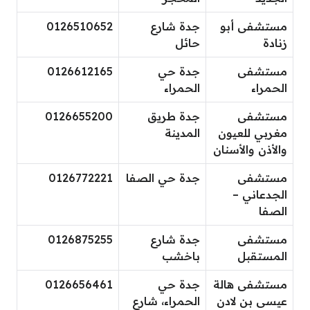
مستشفى أبو
جدة شارع
0126510652
زنادة
حائل
مستشفى
جدة حي
0126612165
الحمراء
الحمراء
مستشفى
جدة طريق
0126655200
مغربي للعيون
المدينة
والأذن والأسنان
مستشفى
جدة حي الصفا
0126772221
الجدعاني –
الصفا
مستشفى
جدة شارع
0126875255
المستقبل
باخشب
مستشفى هالة
جدة حي
0126656461
عيسى بن لادن
الحمراء، شارع