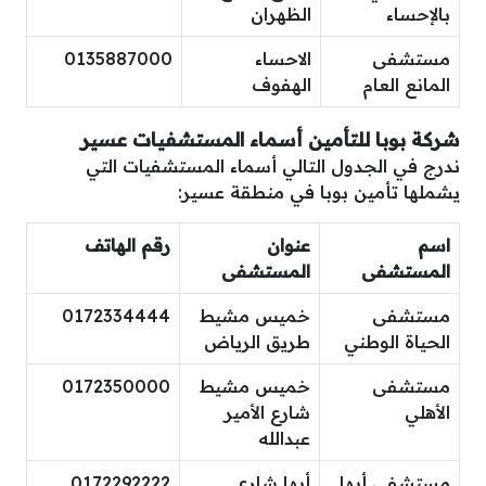
بالإحساء
الظهران
مستشفى
الاحساء
0135887000
المانع العام
الهفوف
شركة بوبا للتأمين أسماء المستشفيات عسير
ندرج في الجدول التالي أسماء المستشفيات التي
يشملها تأمين بوبا في منطقة عسير:
اسم
عنوان
رقم الهاتف
المستشفى
المستشفى
مستشفى
خميس مشيط
0172334444
الحياة الوطني
طريق الرياض
مستشفى
خميس مشيط
0172350000
الأهلي
شارع الأمير
عبدالله
مستشفى أبها
أبها شارع
0172292222