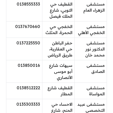
مستشفى
القطيف حي
0138555333
الزهراء العام
التوبي، شارع
الملك فيصل
مستشفى
الخفجي حي
0137670660
الخفجي الأهلي
الحمرة، المثلث
مستشفى
حفر الباطن
0137225550
الدكتور نور
حي العقارية،
محمد خان
طريق الرياض
مستشفى
سيهات شارع
013850016
الصادق
أبو موسى
الأنصاري
مستشفى
القطيف شارع
0138512222
المواساة
المطار
مستشفى عبيد
الاحساء حي
0135303333
التخصصي
المنح، شارع