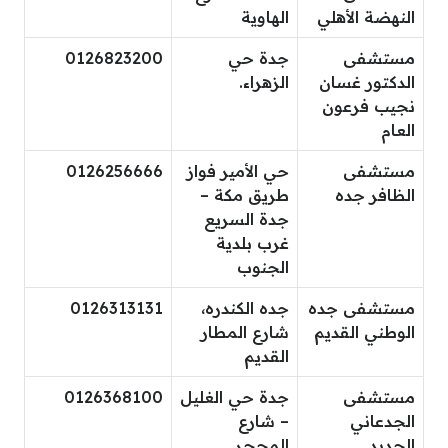
النهضة الأهلي
الهاوية
مستشفى
جدة حي
0126823200
الدكتور غسان
الزهراء.
نجيب فرعون
العام
مستشفى
حي الأمير فواز
0126256666
الظافر جده
طريق مكة –
جدة السريع
غرب بلدية
الجنوب
مستشفى جده
جده الكندره،
0126313131
الوطني القديم
شارع المطار
القديم
مستشفى
جدة حي الغليل
0126368100
الجدعاني
– شارع
الجديد
المحجر