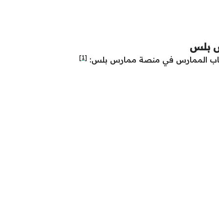
س بلس
[1]
اب الممارس في منصة ممارس بلس: