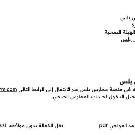
س بلس
ة
لهيئة الصحية
س بلس
 بلس
ي منصة ممارس بلس عبر الانتقال إلى الرابط التالي
orm.com
تسجيل الدخول لحساب الممارس الصحي.
 العواجي pdf
نقل الكفالة بدون موافقة الك