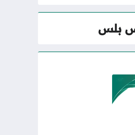
رس بلس