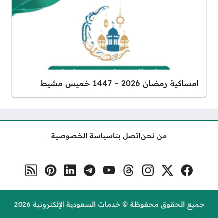
امساكية رمضان 2026 – 1447 خميس مشيط
من نحن
اتصل بنا
سياسة الخصوصية
فيسبوك
منصة إكس
إنستغرام
ثريدس
يوتيوب
تلغرام
لينكد إن
بنترست
رابط RSS
مواقع التواصل
جميع الحقوق محفوظة © خدمات السعودية الإلكترونية 2026