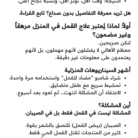
النتيجة: وقت أقل، توتر أقل، ونسبة نجاح أعلى.
هل تريد معرفة التفاصيل بدون صداع؟ تابع القراءة
.
أولاً: لماذا يُعتبر علاج القمل في المنزل مرهقاً
وغير مضمون؟
لنكن صريحين.
معظم الأهالي لا يفشلون لأنهم مهملون، بل لأنهم
يعتمدون على معلومات غير دقيقة.
أشهر السيناريوهات المنزلية
شراء شامبو “مضاد للقمل” واستخدامه مرة واحدة.
تمشيط سريع مع طفل متضايق.
الاعتقاد أن المشكلة انتهت… ثم تعود بعد أسبوع.
أين المشكلة؟
المشكلة ليست في القمل فقط، بل في الصيبان
.
الصيبان (بيض القمل) تلتصق بالشعر بقوة.
كثير من المنتجات تقتل القمل الحي فقط.