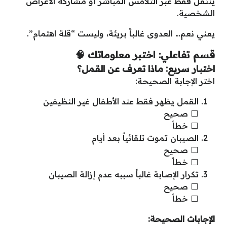
ينتقل فقط عبر التلامس المباشر أو مشاركة الأغراض
الشخصية.
يعني نعم… العدوى غالباً بريئة، وليست “قلة اهتمام”.
قسم تفاعلي: اختبر معلوماتك 🧠
اختبار سريع: ماذا تعرف عن القمل؟
اختر الإجابة الصحيحة:
القمل يظهر فقط عند الأطفال غير النظيفين
⬜ صحيح
⬜ خطأ
الصيبان تموت تلقائياً بعد أيام
⬜ صحيح
⬜ خطأ
تكرار الإصابة غالباً سببه عدم إزالة الصيبان
⬜ صحيح
⬜ خطأ
الإجابات الصحيحة
: