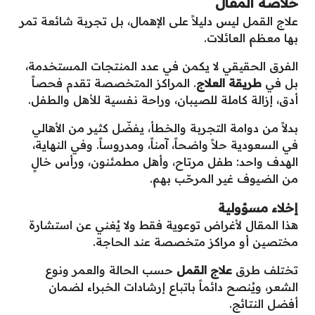
خلاصة المقال
علاج القمل ليس دليلاً على الإهمال، بل تجربة شائعة تمر
بها معظم العائلات.
الفرق الحقيقي لا يكمن في عدد المنتجات المستخدمة،
بل في
طريقة العلاج
. المراكز المتخصصة تقدم فحصاً
أدق، إزالة كاملة للصيبان، وراحة نفسية للأهل والطفل.
بدلاً من دوامة التجربة والخطأ، يفضّل كثير من الأهالي
في السعودية حلاً واضحاً، آمناً، ومدروساً. وفي النهاية،
الهدف واحد: طفل مرتاح، وأهل مطمئنون، ورأس خالٍ
من الضيوف غير المرحّب بهم.
إخلاء مسؤولية
هذا المقال لأغراض توعوية فقط ولا يُغني عن استشارة
مختصين أو مراكز متخصصة عند الحاجة.
تختلف طرق
علاج القمل
حسب الحالة والعمر ونوع
الشعر، ويُنصح دائماً باتباع إرشادات الخبراء لضمان
أفضل النتائج.